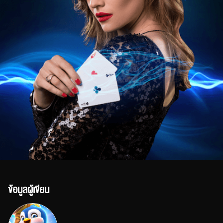
ข้อมูลผู้เขียน