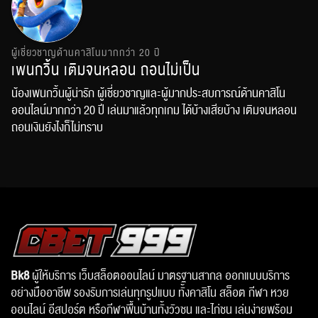
Search
for:
ผู้เชี่ยวชาญด้านคาสิโนมากกว่า 20 ปี
เพนกวิ้น เติมจนหลอน ถอนไม่เป็น
น้องเพนกวิ้นผู้น่ารัก ผู้เชี่ยวชาญและผู้มากประสบการณ์ด้านคาสิโน
ออนไลน์มากกว่า 20 ปี เล่นมาแล้วทุกเกม ได้บ้างเสียบ้าง เติมจนหลอน
ถอนเงินยังไงก็ไม่ทราบ
Bk8
ผู้ให้บริการ เว็บสล็อตออนไลน์ มาตรฐานสากล ออกแบบบริการ
อย่างมืออาชีพ รองรับการเล่นทุกรูปแบบ ทั้งคาสิโน สล็อต กีฬา หวย
ออนไลน์ อีสปอร์ต หรือกีฬาพื้นบ้านทั้งวัวชน และไก่ชน เล่นง่ายพร้อม