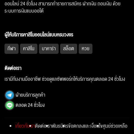
ออนไลน์ 24 ชั่วโมง สามารภทำรายการสมัคร ฝากเงิน ถอนเงิน ด้วย
ระบบการเงินแบบออโต้
ผู้ให้บริการคาสิโนออนไลน์แบบครบวงจร
กีฬา
คาสิโน
บาคาร่า
สล็อต
หวย
ติดต่อเรา
เรามีทีมงานมืออาชีพ ช่วยดูแลซัพพอร์ทให้บริการคุณตลอด 24 ชั่วโมง
ฝ่ายบริการลูกค้า
ตลอด 24 ชั่วโมง
เกี่ยวกับเรา
ติดต่อเรา
พันธมิตร
ข้อตกลงและเงื่อนไข
ศูนย์ช่วยเหลือ