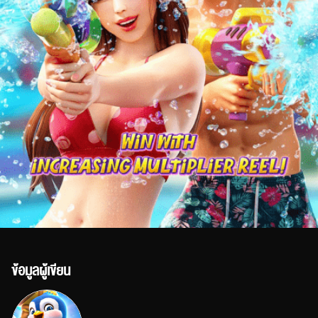
ข้อมูลผู้เขียน