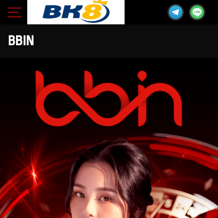
Skip
to
content
BBIN