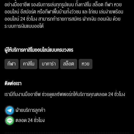
อย่างมืออาชีพ รองรับการเล่นทุกรูปแบบ ทั้งคาสิโน สล็อต กีฬา หวย
ออนไลน์ อีสปอร์ต หรือกีฬาพื้นบ้านทั้งวัวชน และไก่ชน เล่นง่ายพร้อม
ออนไลน์ 24 ชั่วโมง สามารภทำรายการสมัคร ฝากเงิน ถอนเงิน ด้วย
ระบบการเงินแบบออโต้
ผู้ให้บริการคาสิโนออนไลน์แบบครบวงจร
กีฬา
คาสิโน
บาคาร่า
สล็อต
หวย
ติดต่อเรา
เรามีทีมงานมืออาชีพ ช่วยดูแลซัพพอร์ทให้บริการคุณตลอด 24 ชั่วโมง
ฝ่ายบริการลูกค้า
ตลอด 24 ชั่วโมง